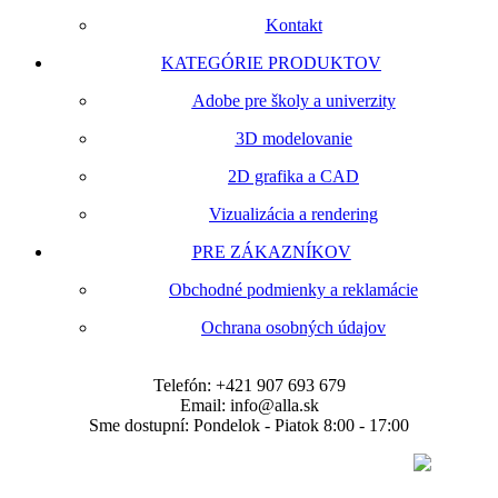
Kontakt
KATEGÓRIE PRODUKTOV
Adobe pre školy a univerzity
3D modelovanie
2D grafika a CAD
Vizualizácia a rendering
PRE ZÁKAZNÍKOV
Obchodné podmienky a reklamácie
Ochrana osobných údajov
Telefón:
+421 907 693 679
Email:
info@alla.sk
Sme dostupní:
Pondelok - Piatok 8:00 - 17:00
Copyright © 2026 | 3dsoftware.sk |
Vytvorilo štúdio
webshine.sk – tvorba webstránok, eshopov, rezervačné systémy a