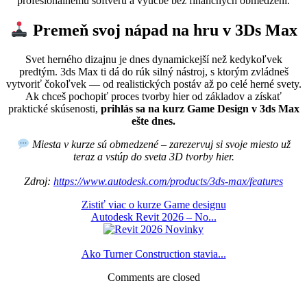
profesionálnemu softvéru a výučbe bez finančných obmedzení.
Premeň svoj nápad na hru v 3Ds Max
Svet herného dizajnu je dnes dynamickejší než kedykoľvek
predtým. 3ds Max ti dá do rúk silný nástroj, s ktorým zvládneš
vytvoriť čokoľvek — od realistických postáv až po celé herné svety.
Ak chceš pochopiť proces tvorby hier od základov a získať
praktické skúsenosti,
prihlás sa na kurz Game Design v 3ds Max
ešte dnes.
Miesta v kurze sú obmedzené – zarezervuj si svoje miesto už
teraz a vstúp do sveta 3D tvorby hier.
Zdroj:
https://www.autodesk.com/products/3ds-max/features
Zistiť viac o kurze Game designu
Autodesk Revit 2026 – No...
Ako Turner Construction stavia...
Comments are closed