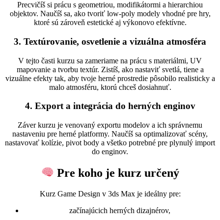
Precvičíš si prácu s geometriou, modifikátormi a hierarchiou
objektov. Naučíš sa, ako tvoriť low-poly modely vhodné pre hry,
ktoré sú zároveň estetické aj výkonovo efektívne.
3. Textúrovanie, osvetlenie a vizuálna atmosféra
V tejto časti kurzu sa zameriame na prácu s materiálmi, UV
mapovanie a tvorbu textúr. Zistíš, ako nastaviť svetlá, tiene a
vizuálne efekty tak, aby tvoje herné prostredie pôsobilo realisticky a
malo atmosféru, ktorú chceš dosiahnuť.
4. Export a integrácia do herných enginov
Záver kurzu je venovaný exportu modelov a ich správnemu
nastaveniu pre herné platformy. Naučíš sa optimalizovať scény,
nastavovať kolízie, pivot body a všetko potrebné pre plynulý import
do enginov.
Pre koho je kurz určený
Kurz Game Design v 3ds Max je ideálny pre:
začínajúcich herných dizajnérov,