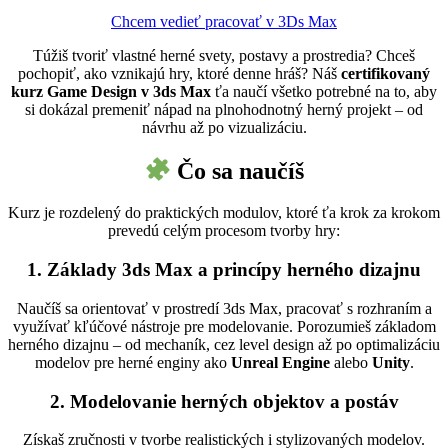
Chcem vedieť pracovať v 3Ds Max
Túžiš tvoriť vlastné herné svety, postavy a prostredia? Chceš
pochopiť, ako vznikajú hry, ktoré denne hráš? Náš
certifikovaný
kurz Game Design v 3ds Max
ťa naučí všetko potrebné na to, aby
si dokázal premeniť nápad na plnohodnotný herný projekt – od
návrhu až po vizualizáciu.
Čo sa naučíš
Kurz je rozdelený do praktických modulov, ktoré ťa krok za krokom
prevedú celým procesom tvorby hry:
1. Základy 3ds Max a princípy herného dizajnu
Naučíš sa orientovať v prostredí 3ds Max, pracovať s rozhraním a
využívať kľúčové nástroje pre modelovanie. Porozumieš základom
herného dizajnu – od mechaník, cez level design až po optimalizáciu
modelov pre herné enginy ako
Unreal Engine
alebo
Unity
.
2. Modelovanie herných objektov a postáv
Získaš zručnosti v tvorbe realistických i stylizovaných modelov.