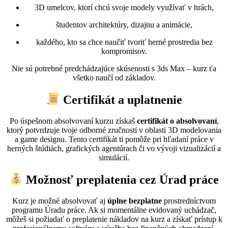
3D umelcov, ktorí chcú svoje modely využívať v hrách,
študentov architektúry, dizajnu a animácie,
každého, kto sa chce naučiť tvoriť herné prostredia bez
kompromisov.
Nie sú potrebné predchádzajúce skúsenosti s 3ds Max – kurz ťa
všetko naučí od základov.
Certifikát a uplatnenie
Po úspešnom absolvovaní kurzu získaš
certifikát o absolvovaní
,
ktorý potvrdzuje tvoje odborné zručnosti v oblasti 3D modelovania
a game designu. Tento certifikát ti pomôže pri hľadaní práce v
herných štúdiách, grafických agentúrach či vo vývoji vizualizácií a
simulácií.
Možnosť preplatenia cez Úrad práce
Kurz je možné absolvovať aj
úplne bezplatne
prostredníctvom
programu Úradu práce. Ak si momentálne evidovaný uchádzač,
môžeš si požiadať o preplatenie nákladov na kurz a získať prístup k