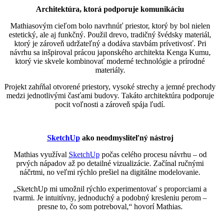
Architektúra, ktorá podporuje komunikáciu
Mathiasovým cieľom bolo navrhnúť priestor, ktorý by bol nielen
estetický, ale aj funkčný. Použil drevo, tradičný švédsky materiál,
ktorý je zároveň udržateľný a dodáva stavbám prívetivosť. Pri
návrhu sa inšpiroval prácou japonského architekta Kenga Kumu,
ktorý vie skvele kombinovať moderné technológie a prírodné
materiály.
Projekt zahŕňal otvorené priestory, vysoké strechy a jemné prechody
medzi jednotlivými časťami budovy. Takáto architektúra podporuje
pocit voľnosti a zároveň spája ľudí.
SketchUp
ako neodmysliteľný nástroj
Mathias využíval
SketchUp
počas celého procesu návrhu – od
prvých nápadov až po detailné vizualizácie. Začínal ručnými
náčrtmi, no veľmi rýchlo prešiel na digitálne modelovanie.
„SketchUp mi umožnil rýchlo experimentovať s proporciami a
tvarmi. Je intuitívny, jednoduchý a podobný kresleniu perom –
presne to, čo som potreboval,“ hovorí Mathias.