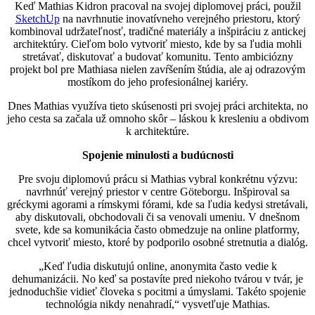
Keď Mathias Kidron pracoval na svojej diplomovej práci, použil
SketchUp
na navrhnutie inovatívneho verejného priestoru, ktorý
kombinoval udržateľnosť, tradičné materiály a inšpiráciu z antickej
architektúry. Cieľom bolo vytvoriť miesto, kde by sa ľudia mohli
stretávať, diskutovať a budovať komunitu. Tento ambiciózny
projekt bol pre Mathiasa nielen zavŕšením štúdia, ale aj odrazovým
mostíkom do jeho profesionálnej kariéry.
Dnes Mathias využíva tieto skúsenosti pri svojej práci architekta, no
jeho cesta sa začala už omnoho skôr – láskou k kresleniu a obdivom
k architektúre.
Spojenie minulosti a budúcnosti
Pre svoju diplomovú prácu si Mathias vybral konkrétnu výzvu:
navrhnúť verejný priestor v centre Göteborgu. Inšpiroval sa
gréckymi agorami a rímskymi fórami, kde sa ľudia kedysi stretávali,
aby diskutovali, obchodovali či sa venovali umeniu. V dnešnom
svete, kde sa komunikácia často obmedzuje na online platformy,
chcel vytvoriť miesto, ktoré by podporilo osobné stretnutia a dialóg.
„Keď ľudia diskutujú online, anonymita často vedie k
dehumanizácii. No keď sa postavíte pred niekoho tvárou v tvár, je
jednoduchšie vidieť človeka s pocitmi a úmyslami. Takéto spojenie
technológia nikdy nenahradí,“ vysvetľuje Mathias.