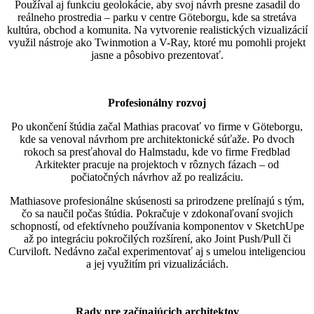
Používal aj funkciu geolokácie, aby svoj návrh presne zasadil do
reálneho prostredia – parku v centre Göteborgu, kde sa stretáva
kultúra, obchod a komunita. Na vytvorenie realistických vizualizácií
využil nástroje ako Twinmotion a V-Ray, ktoré mu pomohli projekt
jasne a pôsobivo prezentovať.
Profesionálny rozvoj
Po ukončení štúdia začal Mathias pracovať vo firme v Göteborgu,
kde sa venoval návrhom pre architektonické súťaže. Po dvoch
rokoch sa presťahoval do Halmstadu, kde vo firme Fredblad
Arkitekter pracuje na projektoch v rôznych fázach – od
počiatočných návrhov až po realizáciu.
Mathiasove profesionálne skúsenosti sa prirodzene prelínajú s tým,
čo sa naučil počas štúdia. Pokračuje v zdokonaľovaní svojich
schopností, od efektívneho používania komponentov v SketchUpe
až po integráciu pokročilých rozšírení, ako Joint Push/Pull či
Curviloft. Nedávno začal experimentovať aj s umelou inteligenciou
a jej využitím pri vizualizáciách.
Rady pre začínajúcich architektov