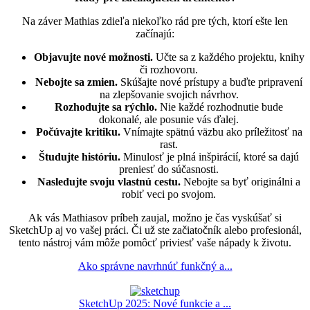
Na záver Mathias zdieľa niekoľko rád pre tých, ktorí ešte len
začínajú:
Objavujte nové možnosti.
Učte sa z každého projektu, knihy
či rozhovoru.
Nebojte sa zmien.
Skúšajte nové prístupy a buďte pripravení
na zlepšovanie svojich návrhov.
Rozhodujte sa rýchlo.
Nie každé rozhodnutie bude
dokonalé, ale posunie vás ďalej.
Počúvajte kritiku.
Vnímajte spätnú väzbu ako príležitosť na
rast.
Študujte históriu.
Minulosť je plná inšpirácií, ktoré sa dajú
preniesť do súčasnosti.
Nasledujte svoju vlastnú cestu.
Nebojte sa byť originálni a
robiť veci po svojom.
Ak vás Mathiasov príbeh zaujal, možno je čas vyskúšať si
SketchUp aj vo vašej práci. Či už ste začiatočník alebo profesionál,
tento nástroj vám môže pomôcť priviesť vaše nápady k životu.
Ako správne navrhnúť funkčný a...
SketchUp 2025: Nové funkcie a ...