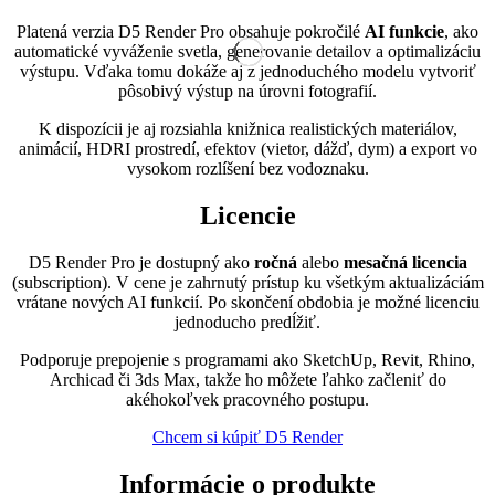
Platená verzia D5 Render Pro obsahuje pokročilé
AI funkcie
, ako
automatické vyváženie svetla, generovanie detailov a optimalizáciu
výstupu. Vďaka tomu dokáže aj z jednoduchého modelu vytvoriť
pôsobivý výstup na úrovni fotografií.
K dispozícii je aj rozsiahla knižnica realistických materiálov,
animácií, HDRI prostredí, efektov (vietor, dážď, dym) a export vo
vysokom rozlíšení bez vodoznaku.
Licencie
D5 Render Pro je dostupný ako
ročná
alebo
mesačná licencia
(subscription). V cene je zahrnutý prístup ku všetkým aktualizáciám
vrátane nových AI funkcií. Po skončení obdobia je možné licenciu
jednoducho predĺžiť.
Podporuje prepojenie s programami ako SketchUp, Revit, Rhino,
Archicad či 3ds Max, takže ho môžete ľahko začleniť do
akéhokoľvek pracovného postupu.
Chcem si kúpiť D5 Render
Informácie o produkte